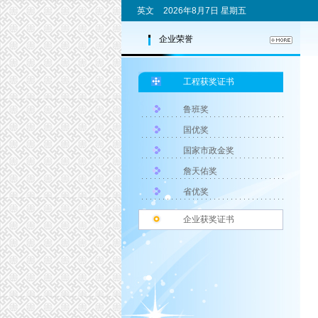
英文
2026年8月7日 星期五
企业荣誉
工程获奖证书
鲁班奖
国优奖
国家市政金奖
詹天佑奖
省优奖
企业获奖证书