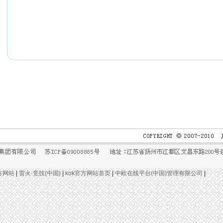
方网站
|
雷火·竞技(中国)
|
kok官方网站首页
|
中欧在线平台(中国)管理有限公司
|